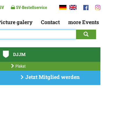
SV
SV-Bestellservice
icture galery
Contact
more Events
DJJM
Plakat
Jetzt Mitglied werden