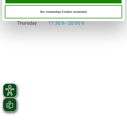
Exercise times in winter:
Monday
17:30 h - 20:00 h
Nur notwendige Cookies verwenden
Thursday
17:30 h - 20:00 h