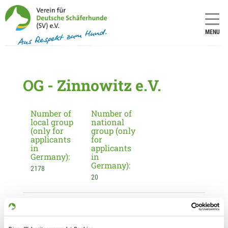
MENU
OG - Zinnowitz e.V.
Number of
Number of
local group
national
(only for
group (only
applicants
for
in
applicants
Germany):
in
Germany):
2178
20
Information about the local group
Contact: