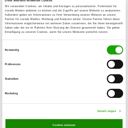
Diese Webseite verwendet Cookies
Andreas Tiefert
Wir verwenden Cookies, um Inhalte und Anzeigen zu personalisieren, Funktionen für
soziale Medien anbieten zu können und die Zugriffe auf unsere Website zu analysieren.
Hauptstr. 24 a
Außerdem geben wir Informationen zu Ihrer Verwendung unserer Website an unsere
17459 Zempin
Partner für soziale Medien, Werbung und Analysen weiter. Unsere Partner führen diese
Informationen möglicherweise mit weiteren Daten zusammen, die Sie ihnen bereitgestellt
Training ground:
haben oder die sie im Rahmen Ihrer Nutzung der Dienste gesammelt haben. Sie geben
Einwilligung zu unseren Cookies, wenn Sie unsere Webseite weiterhin nutzen.
Ahlbeckerstraße
17454 Zinnowitz
Einwilligungsauswahl
Notwendig
E-Mail:
bauerhein@googlemail.com
Präferenzen
Offer:
Faehrte, Unterordnung, Schutzdienst,
Statistiken
Mantrailing
Marketing
Exercise times in summer:
Monday
17:30 h - 20:00 h
Details zeigen
Thursday
17:30 h - 20:00 h
Cookies zulassen