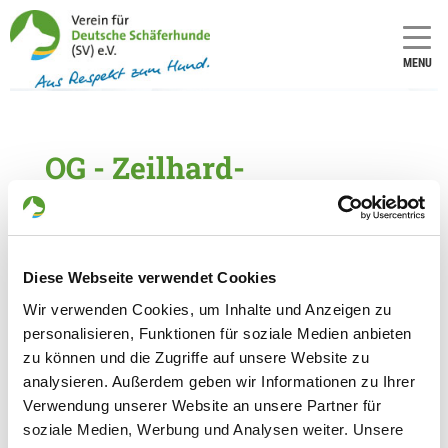
MENU
OG - Zeilhard-
Georgenhausen/Odw.
Number of
Number of
local group
national
Diese Webseite verwendet Cookies
(only for
group (only
applicants
for
Wir verwenden Cookies, um Inhalte und Anzeigen zu
in
applicants
personalisieren, Funktionen für soziale Medien anbieten
Germany):
in
Germany):
zu können und die Zugriffe auf unsere Website zu
980
analysieren. Außerdem geben wir Informationen zu Ihrer
8
Verwendung unserer Website an unsere Partner für
soziale Medien, Werbung und Analysen weiter. Unsere
Information about the local group