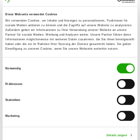
Brigitte Häger
Espenweg 16
Diese Webseite verwendet Cookies
38448 Wolfsburg
Wir verwenden Cookies, um Inhalte und Anzeigen zu personalisieren, Funktionen für
soziale Medien anbieten zu können und die Zugriffe auf unsere Website zu analysieren.
Außerdem geben wir Informationen zu Ihrer Verwendung unserer Website an unsere
Training ground:
Partner für soziale Medien, Werbung und Analysen weiter. Unsere Partner führen diese
Dieselstr. 48
Informationen möglicherweise mit weiteren Daten zusammen, die Sie ihnen bereitgestellt
haben oder die sie im Rahmen Ihrer Nutzung der Dienste gesammelt haben. Sie geben
38446 Wolfsburg
Einwilligung zu unseren Cookies, wenn Sie unsere Webseite weiterhin nutzen.
E-Mail:
dshund@hotmail.de
Einwilligungsauswahl
Notwendig
Offer:
Präferenzen
Faehrte, Unterordnung, Schutzdienst,
Ringtraining
Statistiken
Exercise times in summer:
Tuesday
from 16:00 h
Marketing
Thursday
from 16:00 h
Details zeigen