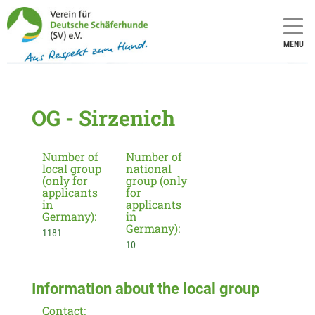
MENU
OG - Sirzenich
Number of
Number of
local group
national
(only for
group (only
applicants
for
in
applicants
Germany):
in
Germany):
1181
10
Information about the local group
Contact: