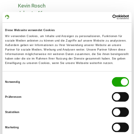
Kevin Rosch
Jahnstr. 46
54294 Trier
Training ground:
Diese Webseite verwendet Cookies
Wir verwenden Cookies, um Inhalte und Anzeigen zu personalisieren, Funktionen für
Kalkstraße
soziale Medien anbieten zu können und die Zugriffe auf unsere Website zu analysieren.
54311 Trierweiler-Sirzenich
Außerdem geben wir Informationen zu Ihrer Verwendung unserer Website an unsere
Partner für soziale Medien, Werbung und Analysen weiter. Unsere Partner führen diese
Phone:
Informationen möglicherweise mit weiteren Daten zusammen, die Sie ihnen bereitgestellt
haben oder die sie im Rahmen Ihrer Nutzung der Dienste gesammelt haben. Sie geben
0651 4355328
Einwilligung zu unseren Cookies, wenn Sie unsere Webseite weiterhin nutzen.
E-Mail:
Einwilligungsauswahl
rosch.kevin@web.de
Notwendig
Homepage:
Präferenzen
www.hundefreunde-sirzenich.de
Statistiken
Offer:
Faehrte, Unterordnung, Schutzdienst
Marketing