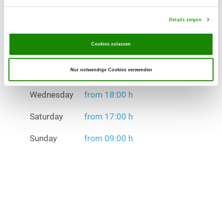
Exercise times in summer:
Wednesday
from 18:00 h
Details zeigen
Saturday
from 17:00 h
Cookies zulassen
Sunday
from 09:00 h
Nur notwendige Cookies verwenden
Exercise times in winter:
Wednesday
from 18:00 h
Saturday
from 17:00 h
Sunday
from 09:00 h