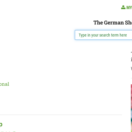
MY
The German Sh
onal
p