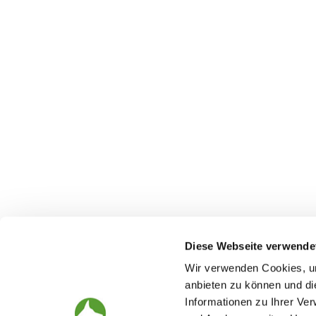
Diese Webseite verwende
Wir verwenden Cookies, um
anbieten zu können und di
Informationen zu Ihrer Ve
The German Shepherd
The Club