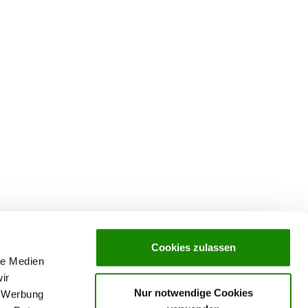
Cookies zulassen
le Medien
ir
Nur notwendige Cookies
, Werbung