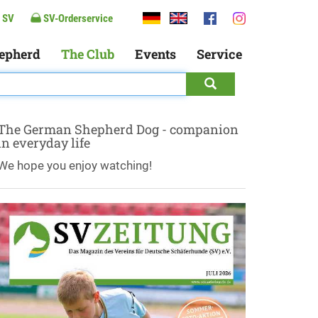
 SV
SV-Orderservice
epherd
The Club
Events
Service
The German Shepherd Dog - companion
in everyday life
We hope you enjoy watching!