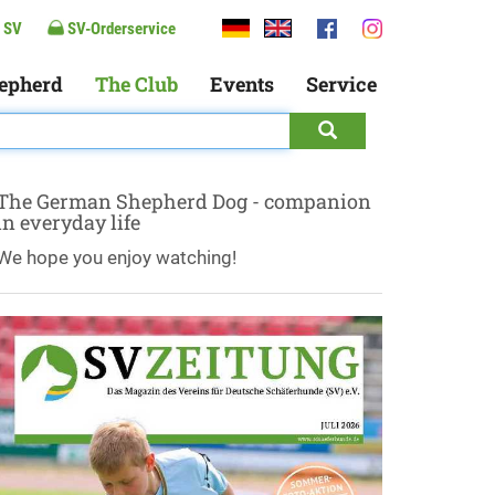
 SV
SV-Orderservice
epherd
The Club
Events
Service
The German Shepherd Dog - companion
in everyday life
We hope you enjoy watching!