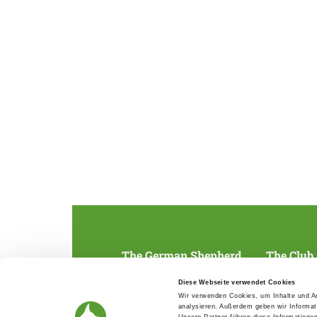
The German Shepherd
The Club
Everything about the breed
Structur
Diese Webseite verwendet Cookies
Breeding and upbringing
SV magazine
Wir verwenden Cookies, um Inhalte und An
Activ with dog
Local groups
analysieren. Außerdem geben wir Informat
Helper and saviour
Youth