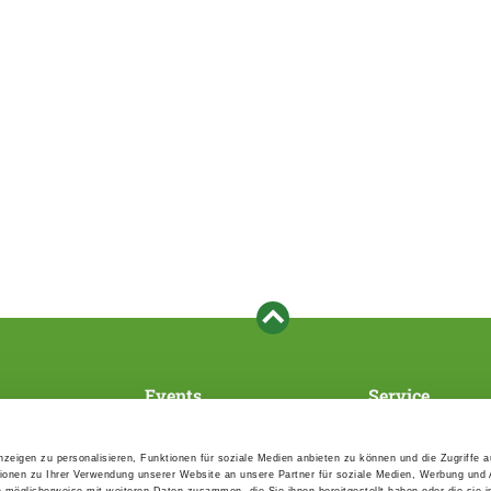
Events
Service
Association's main events
Become a member
Supra-regional events VDH/FCI
Paymentsystem
zeigen zu personalisieren, Funktionen für soziale Medien anbieten zu können und die Zugriffe 
Events calender
Forms, information b
ionen zu Ihrer Verwendung unserer Website an unsere Partner für soziale Medien, Werbung und 
directories