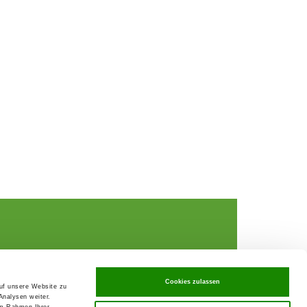
Cookies zulassen
Data Privacy declaration
auf unsere Website zu
rochures,
Contact
Analysen weiter.