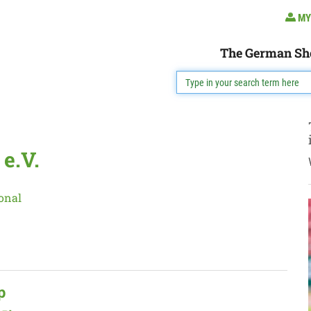
MY
The German Sh
e.V.
onal
p