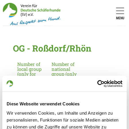
MENU
OG - Roßdorf/Rhön
Number of
Number of
local group
national
(only for
group (only
applicants
for
in
applicants
Germany):
in
Germany):
2142
17
Diese Webseite verwendet Cookies
Wir verwenden Cookies, um Inhalte und Anzeigen zu
Information about the local group
personalisieren, Funktionen für soziale Medien anbieten
Contact:
zu können und die Zugriffe auf unsere Website zu