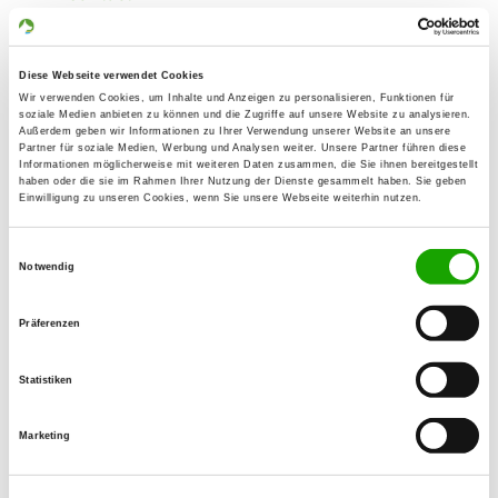
Thomas Zimmer
Schloßstr. 45
66798 Wallerfangen
Diese Webseite verwendet Cookies
Wir verwenden Cookies, um Inhalte und Anzeigen zu personalisieren, Funktionen für
Training ground:
soziale Medien anbieten zu können und die Zugriffe auf unsere Website zu analysieren.
Außerdem geben wir Informationen zu Ihrer Verwendung unserer Website an unsere
Primsstr.
Partner für soziale Medien, Werbung und Analysen weiter. Unsere Partner führen diese
66740 Saarlouis
Informationen möglicherweise mit weiteren Daten zusammen, die Sie ihnen bereitgestellt
haben oder die sie im Rahmen Ihrer Nutzung der Dienste gesammelt haben. Sie geben
Handy:
Einwilligung zu unseren Cookies, wenn Sie unsere Webseite weiterhin nutzen.
015115605691
Einwilligungsauswahl
Notwendig
E-Mail:
thomas.zimmer@sakret-ndh.de
Präferenzen
Offer:
Faehrte, Unterordnung, Schutzdienst
Statistiken
Exercise times in summer:
Marketing
Tuesday
from 17:00 h