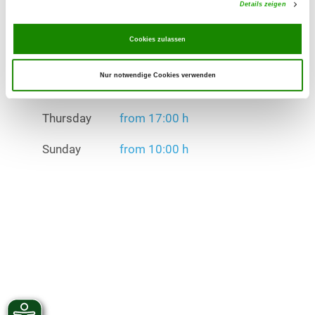
Details zeigen
Thursday
from 17:00 h
Sunday
from 10:00 h
Cookies zulassen
Exercise times in winter:
Nur notwendige Cookies verwenden
Tuesday
from 17:00 h
Thursday
from 17:00 h
Sunday
from 10:00 h