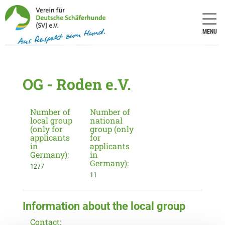
MENU
OG - Roden e.V.
Number of
Number of
local group
national
(only for
group (only
applicants
for
in
applicants
Germany):
in
Germany):
1277
11
Information about the local group
Contact: