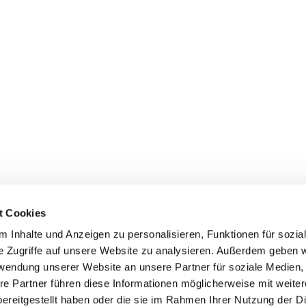
t Cookies
 Inhalte und Anzeigen zu personalisieren, Funktionen für sozia
e Zugriffe auf unsere Website zu analysieren. Außerdem geben w
rwendung unserer Website an unsere Partner für soziale Medien
Events
Service
re Partner führen diese Informationen möglicherweise mit weite
Association's main events
Become a member
ereitgestellt haben oder die sie im Rahmen Ihrer Nutzung der D
Supra-regional events VDH/FCI
Paymentsystem