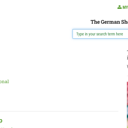
MY
The German Sh
onal
p