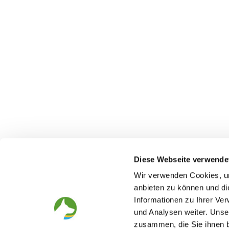
Diese Webseite verwende
Wir verwenden Cookies, um
anbieten zu können und di
Informationen zu Ihrer Ve
The German Shepherd
The Club
und Analysen weiter. Unse
Everything about the breed
Structur
zusammen, die Sie ihnen b
Breeding and upbringing
SV magazine