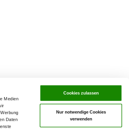
Cookies zulassen
le Medien
ir
Nur notwendige Cookies
, Werbung
verwenden
ren Daten
ienste