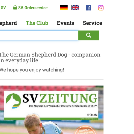
 SV
SV-Orderservice
epherd
The Club
Events
Service
The German Shepherd Dog - companion
in everyday life
We hope you enjoy watching!