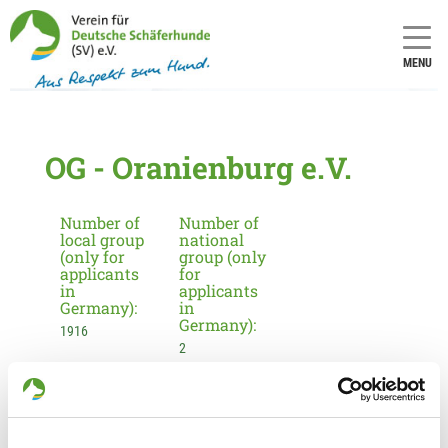
MENU
OG - Oranienburg e.V.
Number of
Number of
local group
national
(only for
group (only
applicants
for
in
applicants
Germany):
in
Germany):
1916
2
Information about the local group
Contact: