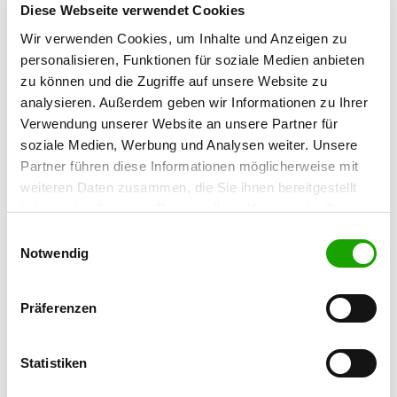
Diese Webseite verwendet Cookies
Heide Gansen
Hermsdorfer Damm 91
Wir verwenden Cookies, um Inhalte und Anzeigen zu
13467 Berlin
personalisieren, Funktionen für soziale Medien anbieten
zu können und die Zugriffe auf unsere Website zu
Training ground:
analysieren. Außerdem geben wir Informationen zu Ihrer
Steelitzer Straße
Verwendung unserer Website an unsere Partner für
16775 Gransee
soziale Medien, Werbung und Analysen weiter. Unsere
Phone:
Partner führen diese Informationen möglicherweise mit
030 40508990
weiteren Daten zusammen, die Sie ihnen bereitgestellt
haben oder die sie im Rahmen Ihrer Nutzung der Dienste
Fax:
gesammelt haben. Sie geben Einwilligung zu unseren
Einwilligungsauswahl
030 40508999
Cookies, wenn Sie unsere Webseite weiterhin nutzen.
Notwendig
Handy:
0172 4024055
Präferenzen
E-Mail:
hvgansen@aol.com
Statistiken