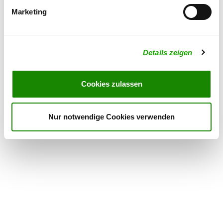
Offer:
Marketing
Faehrte, Unterordnung, Schutzdienst
Exercise times in summer:
Wednesday
15:00 h - 18:00 h
Details zeigen
Saturday
11:00 h - 14:00 h
Cookies zulassen
Exercise times in winter:
Wednesday
15:00 h - 18:00 h
Nur notwendige Cookies verwenden
Saturday
11:00 h - 14:00 h