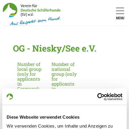
MENU
OG - Niesky/See e.V.
Number of
Number of
local group
national
(only for
group (only
applicants
for
in
applicants
Germany):
in
Germany):
2195
18
Diese Webseite verwendet Cookies
Information about the local group
Wir verwenden Cookies, um Inhalte und Anzeigen zu
Contact: