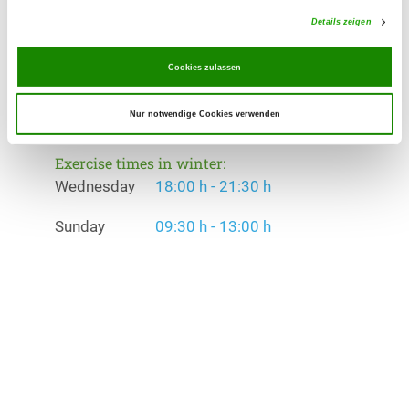
Schutzdienst, Ringtraining
Details zeigen
Exercise times in summer:
Cookies zulassen
Wednesday
18:00 h - 21:30 h
Nur notwendige Cookies verwenden
Sunday
09:30 h - 13:00 h
Exercise times in winter:
Wednesday
18:00 h - 21:30 h
Sunday
09:30 h - 13:00 h