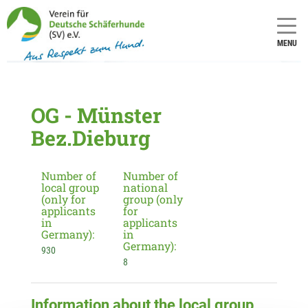
MENU
OG - Münster
Bez.Dieburg
Number of
Number of
local group
national
(only for
group (only
applicants
for
in
applicants
Germany):
in
Germany):
930
8
Information about the local group