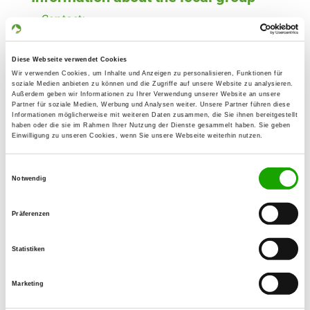
Contact:
Thomas Keil
Rheinstr. 2
Diese Webseite verwendet Cookies
64839 Münster
Wir verwenden Cookies, um Inhalte und Anzeigen zu personalisieren, Funktionen für
soziale Medien anbieten zu können und die Zugriffe auf unsere Website zu analysieren.
Training ground:
Außerdem geben wir Informationen zu Ihrer Verwendung unserer Website an unsere
Partner für soziale Medien, Werbung und Analysen weiter. Unsere Partner führen diese
Münster Breitefeld
Informationen möglicherweise mit weiteren Daten zusammen, die Sie ihnen bereitgestellt
64839 Münster
haben oder die sie im Rahmen Ihrer Nutzung der Dienste gesammelt haben. Sie geben
Einwilligung zu unseren Cookies, wenn Sie unsere Webseite weiterhin nutzen.
Phone:
06071 6399777
Einwilligungsauswahl
Notwendig
Handy:
0151 12122874
Präferenzen
E-Mail:
Statistiken
keil-thomas@online.de
Marketing
Offer:
Erziehungskurse, Faehrte, Unterordnung,