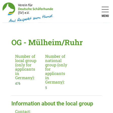
MENU
OG - Mülheim/Ruhr
Number of
Number of
local group
national
(only for
group (only
applicants
for
in
applicants
Germany):
in
Germany):
476
5
Information about the local group
Contact: