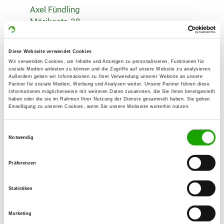
Axel Fündling
Mörikestr. 38
40885 Ratingen
Training ground:
Diese Webseite verwendet Cookies
Wir verwenden Cookies, um Inhalte und Anzeigen zu personalisieren, Funktionen für
Saarner Auenweg 4
soziale Medien anbieten zu können und die Zugriffe auf unsere Website zu analysieren.
45481 Mülheim a. d. Ruhr
Außerdem geben wir Informationen zu Ihrer Verwendung unserer Website an unsere
Partner für soziale Medien, Werbung und Analysen weiter. Unsere Partner führen diese
Phone:
Informationen möglicherweise mit weiteren Daten zusammen, die Sie ihnen bereitgestellt
haben oder die sie im Rahmen Ihrer Nutzung der Dienste gesammelt haben. Sie geben
02102 1485014
Einwilligung zu unseren Cookies, wenn Sie unsere Webseite weiterhin nutzen.
Fax:
Einwilligungsauswahl
02102 148491
Notwendig
Handy:
Präferenzen
015789199991
Statistiken
E-Mail:
info@fuendling-consult.de
Marketing