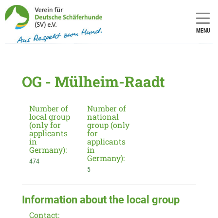
MENU
OG - Mülheim-Raadt
Number of
Number of
local group
national
(only for
group (only
applicants
for
in
applicants
Germany):
in
Germany):
474
5
Information about the local group
Contact: