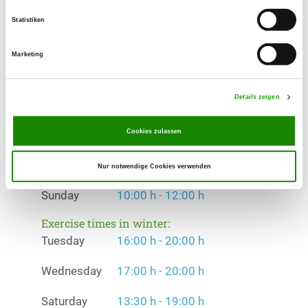
Offer:
Welpenspielstunde, Junghundgruppe,
Statistiken
Erziehungskurse, Obedience,
RallyObedience, Gruppentraining
Marketing
Exercise times in summer:
Details zeigen
Tuesday
16:00 h - 20:00 h
Cookies zulassen
Wednesday
17:00 h - 20:00 h
Saturday
13:30 h - 19:00 h
Nur notwendige Cookies verwenden
Sunday
10:00 h - 12:00 h
Exercise times in winter:
Tuesday
16:00 h - 20:00 h
Wednesday
17:00 h - 20:00 h
Saturday
13:30 h - 19:00 h