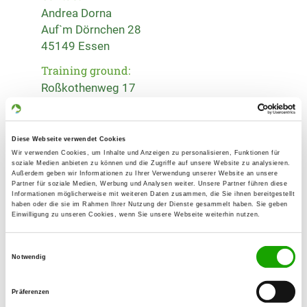
Andrea Dorna
Auf`m Dörnchen 28
45149 Essen
Training ground:
Roßkothenweg 17
45470 Mülheim-Raadt
Phone:
0201 713818
Diese Webseite verwendet Cookies
Wir verwenden Cookies, um Inhalte und Anzeigen zu personalisieren, Funktionen für
soziale Medien anbieten zu können und die Zugriffe auf unsere Website zu analysieren.
Handy:
Außerdem geben wir Informationen zu Ihrer Verwendung unserer Website an unsere
Partner für soziale Medien, Werbung und Analysen weiter. Unsere Partner führen diese
0172 8856700
Informationen möglicherweise mit weiteren Daten zusammen, die Sie ihnen bereitgestellt
haben oder die sie im Rahmen Ihrer Nutzung der Dienste gesammelt haben. Sie geben
E-Mail:
Einwilligung zu unseren Cookies, wenn Sie unsere Webseite weiterhin nutzen.
a.dorna@arcor.de
Einwilligungsauswahl
Notwendig
Homepage:
www.hundeverein-raadt.de
Präferenzen