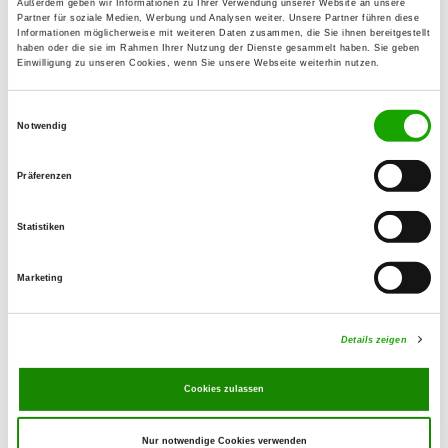
Außerdem geben wir Informationen zu Ihrer Verwendung unserer Website an unsere
Lars Heft
Partner für soziale Medien, Werbung und Analysen weiter. Unsere Partner führen diese
Informationen möglicherweise mit weiteren Daten zusammen, die Sie ihnen bereitgestellt
Hüttenwende 16
haben oder die sie im Rahmen Ihrer Nutzung der Dienste gesammelt haben. Sie geben
06249 Mücheln
Einwilligung zu unseren Cookies, wenn Sie unsere Webseite weiterhin nutzen.
Handy:
Einwilligungsauswahl
01741749781
Notwendig
E-Mail:
Präferenzen
lars.heft75@gmail.com
Statistiken
Exercise times in summer:
Wednesday
17:00 h - 20:00 h
Marketing
Saturday
14:00 h - 20:00 h
Details zeigen
Exercise times in winter:
Wednesday
17:00 h - 20:00 h
Cookies zulassen
Saturday
14:00 h - 20:00 h
Nur notwendige Cookies verwenden