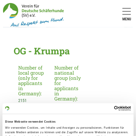
MENU
OG - Krumpa
Number of
Number of
local group
national
(only for
group (only
applicants
for
in
applicants
Germany):
in
Germany):
2151
19
Diese Webseite verwendet Cookies
Information about the local group
Wir verwenden Cookies, um Inhalte und Anzeigen zu personalisieren, Funktionen für
Contact:
soziale Medien anbieten zu können und die Zugriffe auf unsere Website zu analysieren.