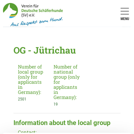
MENU
OG - Jütrichau
Number of
Number of
local group
national
(only for
group (only
applicants
for
in
applicants
Germany):
in
Germany):
2501
19
Information about the local group
Contact: