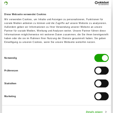
Silke Bretschneider
Badetzer Str. 5
Diese Webseite verwendet Cookies
39264 Steckby
Wir verwenden Cookies, um Inhalte und Anzeigen zu personalisieren, Funktionen für
soziale Medien anbieten zu können und die Zugriffe auf unsere Website zu analysieren.
Training ground:
Außerdem geben wir Informationen zu Ihrer Verwendung unserer Website an unsere
Partner für soziale Medien, Werbung und Analysen weiter. Unsere Partner führen diese
Am Sportplatz Jütrichau
Informationen möglicherweise mit weiteren Daten zusammen, die Sie ihnen bereitgestellt
39264 Zerbst-Jütrichau
haben oder die sie im Rahmen Ihrer Nutzung der Dienste gesammelt haben. Sie geben
Einwilligung zu unseren Cookies, wenn Sie unsere Webseite weiterhin nutzen.
Fax:
039244 942929
Einwilligungsauswahl
Notwendig
Handy:
0172 3231911
Präferenzen
E-Mail:
Statistiken
vom-lamorak@web.de
Offer:
Marketing
Faehrte, Unterordnung, Schutzdienst
Details zeigen