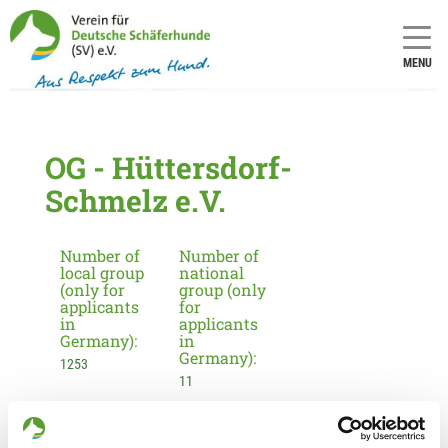
MENU
OG - Hüttersdorf-
Schmelz e.V.
Number of
Number of
local group
national
(only for
group (only
applicants
for
in
applicants
Germany):
in
Germany):
1253
11
Information about the local group