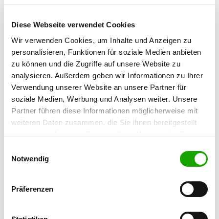
Contact:
Jürgen Erbel
Diese Webseite verwendet Cookies
Roschbergstr. 43
Wir verwenden Cookies, um Inhalte und Anzeigen zu
66839 Schmelz
personalisieren, Funktionen für soziale Medien anbieten
zu können und die Zugriffe auf unsere Website zu
Training ground:
analysieren. Außerdem geben wir Informationen zu Ihrer
Römerstraße 121
Verwendung unserer Website an unsere Partner für
66839 Schmelz-Hüttersdorf
soziale Medien, Werbung und Analysen weiter. Unsere
Phone:
Partner führen diese Informationen möglicherweise mit
06887 4247
weiteren Daten zusammen, die Sie ihnen bereitgestellt
haben oder die sie im Rahmen Ihrer Nutzung der Dienste
E-Mail:
gesammelt haben. Sie geben Einwilligung zu unseren
Einwilligungsauswahl
j.erbel@t-online.de
Cookies, wenn Sie unsere Webseite weiterhin nutzen.
Notwendig
Homepage:
www.og-huettersdorf-schmelz.de
Präferenzen
Offer:
Welpenspielstunde, Junghundgruppe,