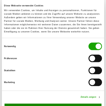
Lothar Ruppert
Diese Webseite verwendet Cookies
Eichenstr. 17
Wir verwenden Cookies, um Inhalte und Anzeigen zu personalisieren, Funktionen für
soziale Medien anbieten zu können und die Zugriffe auf unsere Website zu analysieren.
36166 Haunetal
Außerdem geben wir Informationen zu Ihrer Verwendung unserer Website an unsere
Partner für soziale Medien, Werbung und Analysen weiter. Unsere Partner führen diese
Training ground:
Informationen möglicherweise mit weiteren Daten zusammen, die Sie ihnen bereitgestellt
haben oder die sie im Rahmen Ihrer Nutzung der Dienste gesammelt haben. Sie geben
Rommelsweg 6
Einwilligung zu unseren Cookies, wenn Sie unsere Webseite weiterhin nutzen.
36088 Hünfeld
E-Mail:
Einwilligungsauswahl
Notwendig
L.ruppert@magenta.de
Homepage:
Präferenzen
www.sv-og-huenfeld.de
Statistiken
Offer:
Faehrte, Unterordnung, Schutzdienst
Marketing
Exercise times in summer:
Details zeigen
Thursday
18:00 h - 22:00 h