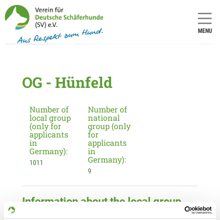
MENU
OG - Hünfeld
Number of
Number of
local group
national
(only for
group (only
applicants
for
in
applicants
Germany):
in
Germany):
1011
9
Information about the local group
Contact: