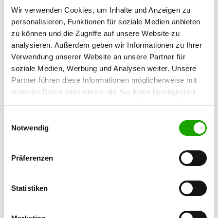
Wir verwenden Cookies, um Inhalte und Anzeigen zu
Contact:
personalisieren, Funktionen für soziale Medien anbieten
Bianca Schwarz
zu können und die Zugriffe auf unsere Website zu
Dechant-Held-Str. 39
analysieren. Außerdem geben wir Informationen zu Ihrer
66780 Rehlingen-Siersburg
Verwendung unserer Website an unsere Partner für
Handy:
soziale Medien, Werbung und Analysen weiter. Unsere
0176 69418435
Partner führen diese Informationen möglicherweise mit
weiteren Daten zusammen, die Sie ihnen bereitgestellt
E-Mail:
haben oder die sie im Rahmen Ihrer Nutzung der Dienste
svortsgruppehemmersdorfniedalt@gmail.com
gesammelt haben. Sie geben Einwilligung zu unseren
Einwilligungsauswahl
Cookies, wenn Sie unsere Webseite weiterhin nutzen.
Homepage:
Notwendig
www.schäferhundevereinhemmersdorf-
niedaltdorf.de
Präferenzen
Offer:
Welpenspielstunde, Junghundgruppe,
Statistiken
Erziehungskurse, Faehrte, Unterordnung,
Schutzdienst