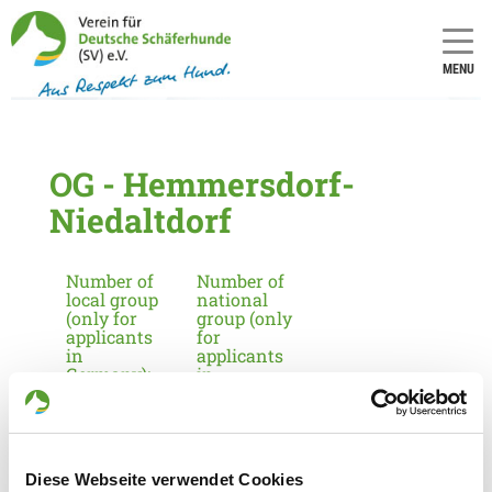
MENU
OG - Hemmersdorf-
Niedaltdorf
Number of
Number of
local group
national
(only for
group (only
applicants
for
in
applicants
Germany):
in
Germany):
1246
11
Diese Webseite verwendet Cookies
Information about the local group