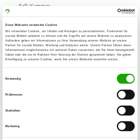
Falk Kummer
Waldstr. 38a
99330 Gräfenroda
Diese Webseite verwendet Cookies
Training ground:
Wir verwenden Cookies, um Inhalte und Anzeigen zu personalisieren, Funktionen für
soziale Medien anbieten zu können und die Zugriffe auf unsere Website zu analysieren.
Am roten Bühl
Außerdem geben wir Informationen zu Ihrer Verwendung unserer Website an unsere
Partner für soziale Medien, Werbung und Analysen weiter. Unsere Partner führen diese
99330 Gräfenroda
Informationen möglicherweise mit weiteren Daten zusammen, die Sie ihnen bereitgestellt
haben oder die sie im Rahmen Ihrer Nutzung der Dienste gesammelt haben. Sie geben
Phone:
Einwilligung zu unseren Cookies, wenn Sie unsere Webseite weiterhin nutzen.
036205 95527
Einwilligungsauswahl
E-Mail:
Notwendig
H.Eschrich@t-online.de
Präferenzen
Offer:
Welpenspielstunde, Junghundgruppe,
Statistiken
Faehrte, Unterordnung, Schutzdienst
Marketing
Exercise times in summer:
Wednesday
18:00 h - 21:00 h