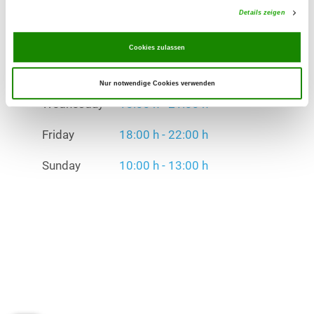
Details zeigen
Friday
18:00 h - 22:00 h
Cookies zulassen
Sunday
10:00 h - 13:00 h
Exercise times in winter:
Nur notwendige Cookies verwenden
Wednesday
18:00 h - 21:00 h
Friday
18:00 h - 22:00 h
Sunday
10:00 h - 13:00 h