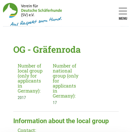
MENU
OG - Gräfenroda
Number of
Number of
local group
national
(only for
group (only
applicants
for
in
applicants
Germany):
in
Germany):
2017
17
Information about the local group
Contact: