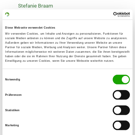
Stefanie Braam
Schillerstr. 82
47166 Duisburg
Diese Webseite verwendet Cookies
Training ground:
Wir verwenden Cookies, um Inhalte und Anzeigen zu personalisieren, Funktionen für
Voßbuschstraße
soziale Medien anbieten zu können und die Zugriffe auf unsere Website zu analysieren.
Außerdem geben wir Informationen zu Ihrer Verwendung unserer Website an unsere
47199 Duisburg-Baerl
Partner für soziale Medien, Werbung und Analysen weiter. Unsere Partner führen diese
Informationen möglicherweise mit weiteren Daten zusammen, die Sie ihnen bereitgestellt
Handy:
haben oder die sie im Rahmen Ihrer Nutzung der Dienste gesammelt haben. Sie geben
Einwilligung zu unseren Cookies, wenn Sie unsere Webseite weiterhin nutzen.
0176 31474313
E-Mail:
Einwilligungsauswahl
Notwendig
sbraamasti@gmail.com
Offer:
Präferenzen
Welpenspielstunde, Junghundgruppe,
Erziehungskurse, Unterordnung,
Statistiken
Schutzdienst
Marketing
Exercise times in summer: