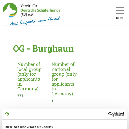
MENU
OG - Burghaun
Number of
Number of
local group
national
(only for
group (only
applicants
for
in
applicants
Germany):
in
Germany):
993
9
Information about the local group
Contact:
Diese Webseite verwendet Cookies