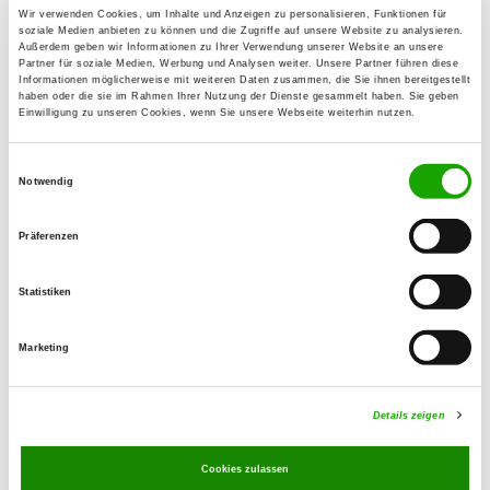
Wir verwenden Cookies, um Inhalte und Anzeigen zu personalisieren, Funktionen für
Christian Glaser
soziale Medien anbieten zu können und die Zugriffe auf unsere Website zu analysieren.
Am Sandborn 22
Außerdem geben wir Informationen zu Ihrer Verwendung unserer Website an unsere
Partner für soziale Medien, Werbung und Analysen weiter. Unsere Partner führen diese
36088 Hünfeld
Informationen möglicherweise mit weiteren Daten zusammen, die Sie ihnen bereitgestellt
haben oder die sie im Rahmen Ihrer Nutzung der Dienste gesammelt haben. Sie geben
E-Mail:
Einwilligung zu unseren Cookies, wenn Sie unsere Webseite weiterhin nutzen.
Christian_Glaser@web.de
Einwilligungsauswahl
Homepage:
Notwendig
www.hundesport-burghaun.de
Präferenzen
Offer:
Erziehungskurse, Faehrte, Unterordnung,
Statistiken
Schutzdienst
Marketing
Exercise times in summer:
Wednesday
18:30 h - 21:00 h
Details zeigen
Sunday
09:00 h - 17:00 h
Cookies zulassen
Exercise times in winter: