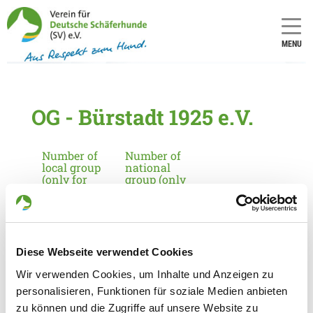
MENU
OG - Bürstadt 1925 e.V.
Number of
Number of
local group
national
(only for
group (only
applicants
for
in
applicants
Germany):
in
Germany):
845
8
Diese Webseite verwendet Cookies
Wir verwenden Cookies, um Inhalte und Anzeigen zu
Information about the local group
personalisieren, Funktionen für soziale Medien anbieten
Contact:
zu können und die Zugriffe auf unsere Website zu