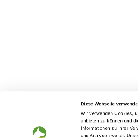
Diese Webseite verwende
Wir verwenden Cookies, um
anbieten zu können und di
Informationen zu Ihrer Ve
The German Shepherd
The Club
und Analysen weiter. Unse