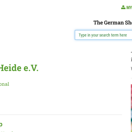
MY
The German Sh
eide e.V.
onal
p