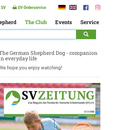
 SV
SV-Orderservice
epherd
The Club
Events
Service
The German Shepherd Dog - companion
in everyday life
We hope you enjoy watching!