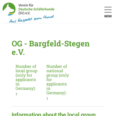
MENU
OG - Bargfeld-Stegen
e.V.
Number of
Number of
local group
national
(only for
group (only
applicants
for
in
applicants
Germany):
in
Germany):
7
1
Information about the local group