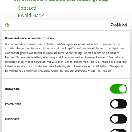
Contact:
Ewald Hack
Viertbrucher Weg 8
23863 Bargfeld-Stegen
Training ground:
Diese Webseite verwendet Cookies
Wir verwenden Cookies, um Inhalte und Anzeigen zu personalisieren, Funktionen für
Jersbeker Straße
soziale Medien anbieten zu können und die Zugriffe auf unsere Website zu analysieren.
Außerdem geben wir Informationen zu Ihrer Verwendung unserer Website an unsere
23683 Bargfeld-Stegen
Partner für soziale Medien, Werbung und Analysen weiter. Unsere Partner führen diese
Informationen möglicherweise mit weiteren Daten zusammen, die Sie ihnen bereitgestellt
Handy:
haben oder die sie im Rahmen Ihrer Nutzung der Dienste gesammelt haben. Sie geben
0173 9514751
Einwilligung zu unseren Cookies, wenn Sie unsere Webseite weiterhin nutzen.
E-Mail:
Einwilligungsauswahl
Notwendig
catharina.hack@googlemail.com
Homepage:
Präferenzen
www.og-bargfeld-stegen.de
Statistiken
Offer:
Faehrte, Unterordnung, Schutzdienst,