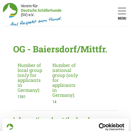
MENU
OG - Baiersdorf/Mittfr.
Number of
Number of
local group
national
(only for
group (only
applicants
for
in
applicants
Germany):
in
Germany):
1591
14
Information about the local group
Contact: