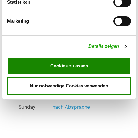
Statistiken
Exercise times in summer:
Monday
from 18:00 h
Marketing
Thursday
from 18:00 h
Saturday
from 14:00 h
Details zeigen
Sunday
nach Absprache
Cookies zulassen
Exercise times in winter:
Monday
from 18:00 h
Nur notwendige Cookies verwenden
Thursday
from 18:00 h
Sunday
nach Absprache