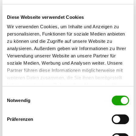
Sylvia Prager
Schenkstr. 106
Diese Webseite verwendet Cookies
91052 Erlangen
Wir verwenden Cookies, um Inhalte und Anzeigen zu
Training ground:
personalisieren, Funktionen für soziale Medien anbieten
Bürgermeister-Fischer-Straße 9
zu können und die Zugriffe auf unsere Website zu
91083 Baiersdorf
analysieren. Außerdem geben wir Informationen zu Ihrer
Handy:
Verwendung unserer Website an unsere Partner für
0157 75251500
soziale Medien, Werbung und Analysen weiter. Unsere
Partner führen diese Informationen möglicherweise mit
E-Mail:
weiteren Daten zusammen, die Sie ihnen bereitgestellt
sylvia-prager@web.de
haben oder die sie im Rahmen Ihrer Nutzung der Dienste
gesammelt haben. Sie geben Einwilligung zu unseren
Einwilligungsauswahl
Homepage:
Cookies, wenn Sie unsere Webseite weiterhin nutzen.
Notwendig
www.og-baiersdorf.de
Offer:
Präferenzen
Faehrte, Unterordnung, Schutzdienst,
Obedience, RallyObedience