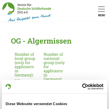
MENU
OG - Algermissen
Number of
Number of
local group
national
(only for
group (only
applicants
for
in
applicants
Germany):
in
Germany):
112
3
Information about the local group
Diese Webseite verwendet Cookies
Contact: