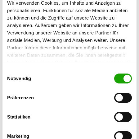
Wir verwenden Cookies, um Inhalte und Anzeigen zu
Julia Ortlepp
personalisieren, Funktionen für soziale Medien anbieten
Heise Water 15
zu können und die Zugriffe auf unsere Website zu
31079 Sibbesse
analysieren. Außerdem geben wir Informationen zu Ihrer
Training ground:
Verwendung unserer Website an unsere Partner für
Hottelner Kanalbrücke
soziale Medien, Werbung und Analysen weiter. Unsere
31191 Algermissen
Partner führen diese Informationen möglicherweise mit
weiteren Daten zusammen, die Sie ihnen bereitgestellt
Handy:
haben oder die sie im Rahmen Ihrer Nutzung der Dienste
0176 21648288
gesammelt haben. Sie geben Einwilligung zu unseren
Einwilligungsauswahl
E-Mail:
Cookies, wenn Sie unsere Webseite weiterhin nutzen.
Notwendig
ortlepp.julia@gmail.com
Präferenzen
Homepage:
www.sv-og-algermissen.de
Statistiken
Offer:
Faehrte, Schutzdienst, Ringtraining
Marketing