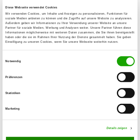
Diese Webseite verwendet Cookies
OG - Neuenstein e.V.
Wir verwenden Cookies, um Inhalte und Anzeigen zu personalisieren, Funktionen für
soziale Medien anbieten zu können und die Zugriffe auf unsere Website zu analysieren.
Straßenäcker 1
Außerdem geben wir Informationen zu Ihrer Verwendung unserer Website an unsere
Details
Partner für soziale Medien, Werbung und Analysen weiter. Unsere Partner führen diese
74632 Neuenstein
Informationen möglicherweise mit weiteren Daten zusammen, die Sie ihnen bereitgestellt
haben oder die sie im Rahmen Ihrer Nutzung der Dienste gesammelt haben. Sie geben
Einwilligung zu unseren Cookies, wenn Sie unsere Webseite weiterhin nutzen.
OG - Niedernhall
Einwilligungsauswahl
Untere Au
Notwendig
Details
74676 Niedernhall
Präferenzen
OG - Rosengarten-Westheim e.V.
Alter Kocher
Statistiken
Details
74538 Rosengarten-Westheim
Marketing
OG - Schwäbisch Hall e.V.
Bühlertalstr. 130
Details zeigen
Details
74523 Schwäbisch Hall/Hessental