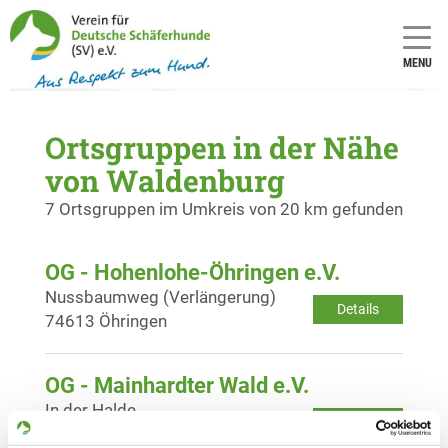
MENU
Ortsgruppen in der Nähe
von Waldenburg
7 Ortsgruppen im Umkreis von 20 km gefunden
OG - Hohenlohe-Öhringen e.V.
Nussbaumweg (Verlängerung)
Details
74613 Öhringen
OG - Mainhardter Wald e.V.
In der Halde
Details
71543 Wüstenrot - Finsterrot