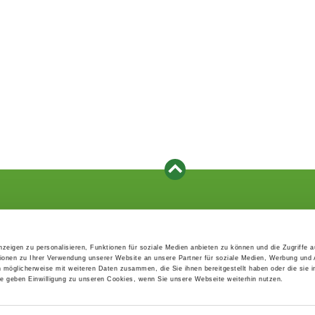
Events
Service
Association's main events
Become a member
zeigen zu personalisieren, Funktionen für soziale Medien anbieten zu können und die Zugriffe 
Supra-regional events VDH/FCI
Paymentsystem
ionen zu Ihrer Verwendung unserer Website an unsere Partner für soziale Medien, Werbung und 
Events calender
Forms, information b
n möglicherweise mit weiteren Daten zusammen, die Sie ihnen bereitgestellt haben oder die sie 
directories
 geben Einwilligung zu unseren Cookies, wenn Sie unsere Webseite weiterhin nutzen.
Statutes and rule boo
HDI - The sports insu
EDP Products / EDP-S