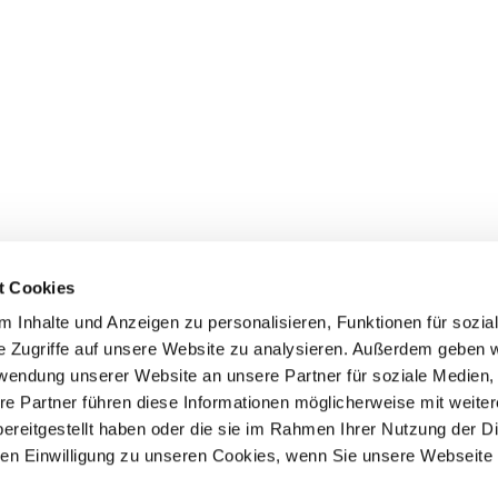
t Cookies
 Inhalte und Anzeigen zu personalisieren, Funktionen für sozia
e Zugriffe auf unsere Website zu analysieren. Außerdem geben w
rwendung unserer Website an unsere Partner für soziale Medien
Events
Service
re Partner führen diese Informationen möglicherweise mit weite
ereitgestellt haben oder die sie im Rahmen Ihrer Nutzung der D
Association's main events
Become a member
Supra-regional events VDH/FCI
Paymentsystem
n Einwilligung zu unseren Cookies, wenn Sie unsere Webseite 
Events calender
Forms, information b
directories