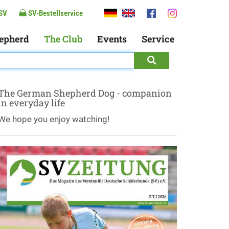
SV
SV-Bestellservice
epherd
The Club
Events
Service
The German Shepherd Dog - companion
in everyday life
We hope you enjoy watching!