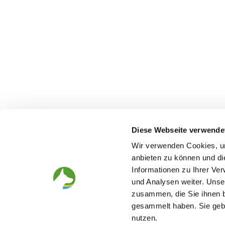
Diese Webseite verwende
Wir verwenden Cookies, um
anbieten zu können und di
Informationen zu Ihrer Ve
The German Shepherd
The Club
und Analysen weiter. Unse
zusammen, die Sie ihnen b
Everything about the breed
Structur
Breeding and upbringing
SV magazine
gesammelt haben. Sie gebe
Activ with dog
Local groups
nutzen.
Helper and saviour
Youth