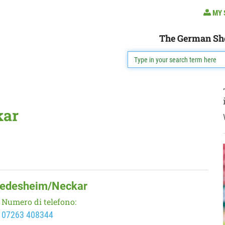
MY 
The German Sh
kar
Diedesheim/Neckar
Numero di telefono:
07263 408344