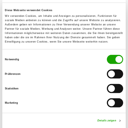
Diese Webseite verwendet Cookies
OG - Freigericht, Sitz Neuenhasslau
Wir verwenden Cookies, um Inhalte und Anzeigen zu personalisieren, Funktionen für
Hanauer Landstraße 24
soziale Medien anbieten zu können und die Zugriffe auf unsere Website zu analysieren.
Details
Außerdem geben wir Informationen zu Ihrer Verwendung unserer Website an unsere
63594 Hasselroth-Neuenhaßlau
Partner für soziale Medien, Werbung und Analysen weiter. Unsere Partner führen diese
Informationen möglicherweise mit weiteren Daten zusammen, die Sie ihnen bereitgestellt
haben oder die sie im Rahmen Ihrer Nutzung der Dienste gesammelt haben. Sie geben
Einwilligung zu unseren Cookies, wenn Sie unsere Webseite weiterhin nutzen.
OG - Gelnhaar e.V.
An der Ziegenwiese
Einwilligungsauswahl
Details
63683 Ortenberg-Gelnhaar
Notwendig
Präferenzen
OG - Gelnhausen/Hess.
Außerhalb an der L 3201
Statistiken
Details
63571 Gelnhausen
Marketing
OG - Sarrod
Turmstraße
Details zeigen
Details
36396 Steinau