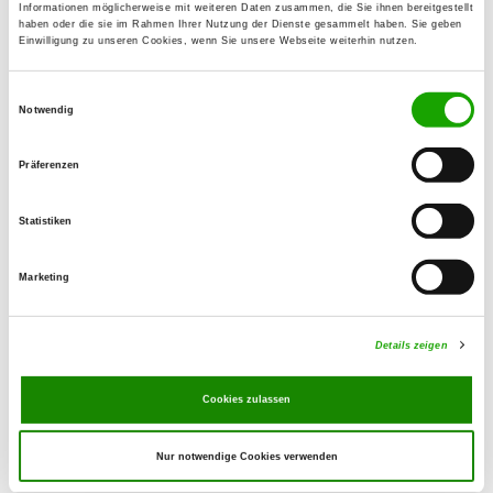
Details
Informationen möglicherweise mit weiteren Daten zusammen, die Sie ihnen bereitgestellt
02991 Lauta
haben oder die sie im Rahmen Ihrer Nutzung der Dienste gesammelt haben. Sie geben
Einwilligung zu unseren Cookies, wenn Sie unsere Webseite weiterhin nutzen.
OG - Altdöbern
Einwilligungsauswahl
Notwendig
Am Poetensteg
Details
03229 Altdöbern
Präferenzen
OG - Am Ilsesee e.V.
Statistiken
Freienhufener Str. 107
Details
01983 Großräschen
Marketing
OG - Ruhland
Details zeigen
Details
01945 Ruhland
Cookies zulassen
Nur notwendige Cookies verwenden