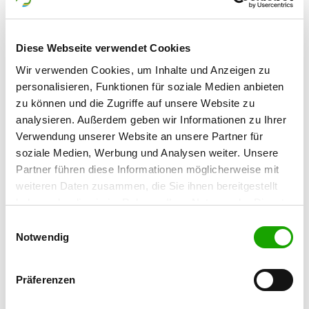
OG - Am Sachsenring
Diese Webseite verwendet Cookies
Teutoniaweg
Details
09355 Gersdorf
Wir verwenden Cookies, um Inhalte und Anzeigen zu
personalisieren, Funktionen für soziale Medien anbieten
zu können und die Zugriffe auf unsere Website zu
OG - Hundesportverein Hohndorf
analysieren. Außerdem geben wir Informationen zu Ihrer
e.V.
Verwendung unserer Website an unsere Partner für
R.-Breitscheid-Strasse
soziale Medien, Werbung und Analysen weiter. Unsere
Details
09394 Hohndorf
Partner führen diese Informationen möglicherweise mit
weiteren Daten zusammen, die Sie ihnen bereitgestellt
haben oder die sie im Rahmen Ihrer Nutzung der Dienste
OG - Oelsnitz/E.
gesammelt haben. Sie geben Einwilligung zu unseren
Friedensschachtstr. 16
Einwilligungsauswahl
Details
Cookies, wenn Sie unsere Webseite weiterhin nutzen.
Notwendig
09376 Oelsnitz
Präferenzen
OG - Zwickau-Mitte
Lerchenweg 63