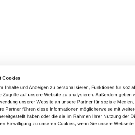
t Cookies
 Inhalte und Anzeigen zu personalisieren, Funktionen für sozia
e Zugriffe auf unsere Website zu analysieren. Außerdem geben w
rwendung unserer Website an unsere Partner für soziale Medien
Events
Service
re Partner führen diese Informationen möglicherweise mit weite
ereitgestellt haben oder die sie im Rahmen Ihrer Nutzung der D
Association's main events
Become a member
Supra-regional events VDH/FCI
Paymentsystem
n Einwilligung zu unseren Cookies, wenn Sie unsere Webseite 
Events calender
Forms, information b
directories