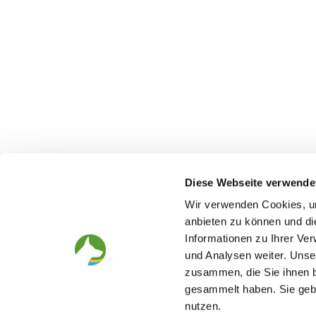
Diese Webseite verwende
Wir verwenden Cookies, um
anbieten zu können und di
Informationen zu Ihrer Ve
The German Shepherd
The Club
und Analysen weiter. Unse
zusammen, die Sie ihnen b
Everything about the breed
Structur
Breeding and upbringing
SV magazine
gesammelt haben. Sie gebe
Activ with dog
Local groups
nutzen.
Helper and saviour
Youth