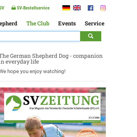
SV
SV-Bestellservice
epherd
The Club
Events
Service
The German Shepherd Dog - companion
in everyday life
We hope you enjoy watching!