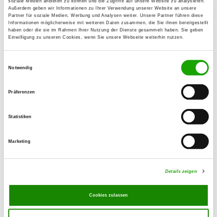
soziale Medien anbieten zu können und die Zugriffe auf unsere Website zu analysieren.
Außerdem geben wir Informationen zu Ihrer Verwendung unserer Website an unsere
Partner für soziale Medien, Werbung und Analysen weiter. Unsere Partner führen diese
OG - Aubachtal
Informationen möglicherweise mit weiteren Daten zusammen, die Sie ihnen bereitgestellt
haben oder die sie im Rahmen Ihrer Nutzung der Dienste gesammelt haben. Sie geben
Dierdorfer Str. 565
Einwilligung zu unseren Cookies, wenn Sie unsere Webseite weiterhin nutzen.
Details
56566 Neuwied
Einwilligungsauswahl
Notwendig
OG - Kesselinger Tal
Hauptstr.
Präferenzen
Details
53506 Kesseling
Statistiken
OG - Rhein-Ahr-Sinzig e.V.
Marketing
Im alten Forst
Details
53489 Sinzig-Löhndorf
Details zeigen
OG - Stadion-Andernach e.V.
Cookies zulassen
Alter Bassenheimer Weg 70
Details
56626 Andernach