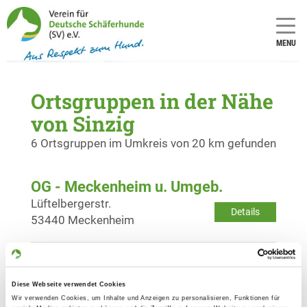
MENU
Ortsgruppen in der Nähe
von Sinzig
6 Ortsgruppen im Umkreis von 20 km gefunden
OG - Meckenheim u. Umgeb.
Lüftelbergerstr.
Details
53440 Meckenheim
OG - Miesenheim
Weißenthurmerstr.
Diese Webseite verwendet Cookies
Details
56626 Andernach OT Miesenheim
Wir verwenden Cookies, um Inhalte und Anzeigen zu personalisieren, Funktionen für