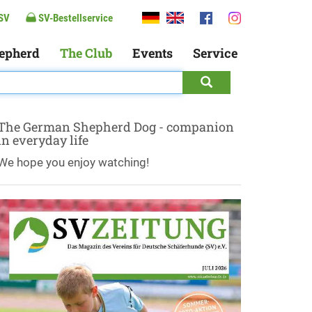
SV
SV-Bestellservice
epherd
The Club
Events
Service
The German Shepherd Dog - companion
in everyday life
We hope you enjoy watching!