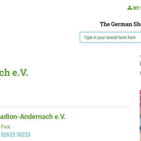
MY 
The German Sh
h e.V.
tadion-Andernach e.V.
Fax:
02632 30233