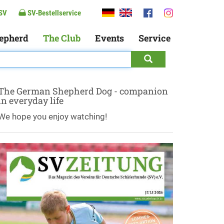
SV
SV-Bestellservice
epherd
The Club
Events
Service
The German Shepherd Dog - companion
in everyday life
We hope you enjoy watching!