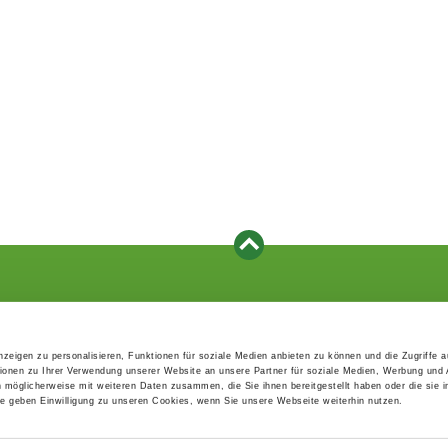
Events
Service
Association's main events
Become a member
zeigen zu personalisieren, Funktionen für soziale Medien anbieten zu können und die Zugriffe 
Supra-regional events VDH/FCI
Paymentsystem
ionen zu Ihrer Verwendung unserer Website an unsere Partner für soziale Medien, Werbung und 
Events calender
Forms, information b
n möglicherweise mit weiteren Daten zusammen, die Sie ihnen bereitgestellt haben oder die sie 
directories
 geben Einwilligung zu unseren Cookies, wenn Sie unsere Webseite weiterhin nutzen.
Statutes and rule boo
HDI - The sports insu