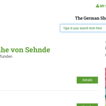
MY 
The German Sh
ähe von Sehnde
efunden
Details