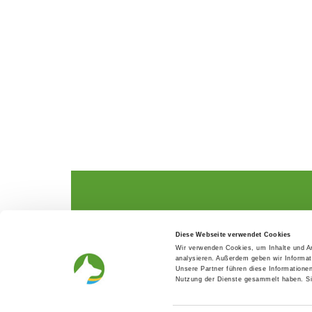
The German Shepherd
The Club
Diese Webseite verwendet Cookies
Everything about the breed
Structur
Wir verwenden Cookies, um Inhalte und An
Breeding and upbringing
SV magazine
analysieren. Außerdem geben wir Informat
Activ with dog
Local groups
Unsere Partner führen diese Informatione
Helper and saviour
Youth
Nutzung der Dienste gesammelt haben. Sie
Breeding predisposition test
Press
FAQ Gesundheit
Head office