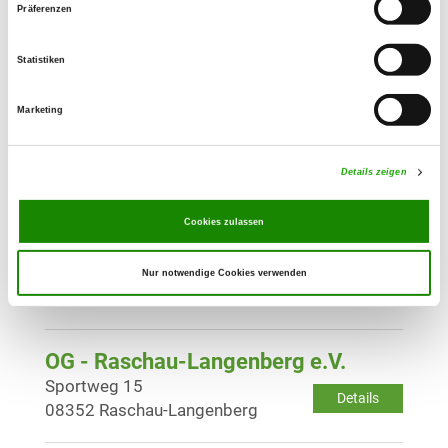
Präferenzen
OG - Zwickau-Mitte
Lerchenweg 63
Details
Statistiken
08066 Zwickau
Marketing
OG - Zwönitz
Geyersche Str. 74
Details
Details zeigen
08297 Zwönitz
Cookies zulassen
OG - Planitz und Umgebung
Höhenweg 2
Nur notwendige Cookies verwenden
Details
08064 Zwickau
OG - Raschau-Langenberg e.V.
Sportweg 15
Details
08352 Raschau-Langenberg