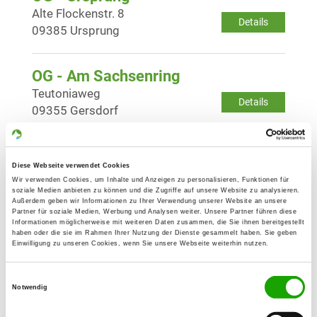
Alte Flockenstr. 8
Details
09385 Ursprung
OG - Am Sachsenring
Teutoniaweg
Details
09355 Gersdorf
OG - Hundesportverein Hohndorf
Diese Webseite verwendet Cookies
e.V.
Wir verwenden Cookies, um Inhalte und Anzeigen zu personalisieren, Funktionen für
R.-Breitscheid-Strasse
soziale Medien anbieten zu können und die Zugriffe auf unsere Website zu analysieren.
Details
Außerdem geben wir Informationen zu Ihrer Verwendung unserer Website an unsere
09394 Hohndorf
Partner für soziale Medien, Werbung und Analysen weiter. Unsere Partner führen diese
Informationen möglicherweise mit weiteren Daten zusammen, die Sie ihnen bereitgestellt
haben oder die sie im Rahmen Ihrer Nutzung der Dienste gesammelt haben. Sie geben
Einwilligung zu unseren Cookies, wenn Sie unsere Webseite weiterhin nutzen.
OG - Oelsnitz/E.
Friedensschachtstr. 16
Details
Einwilligungsauswahl
09376 Oelsnitz
Notwendig