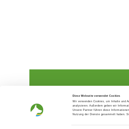
The German Shepherd
The Club
Diese Webseite verwendet Cookies
Everything about the breed
Structur
Wir verwenden Cookies, um Inhalte und An
Breeding and upbringing
SV magazine
analysieren. Außerdem geben wir Informat
Activ with dog
Local groups
Unsere Partner führen diese Informatione
Helper and saviour
Youth
Nutzung der Dienste gesammelt haben. Sie
Breeding predisposition test
Press
FAQ Gesundheit
Head office
Academy