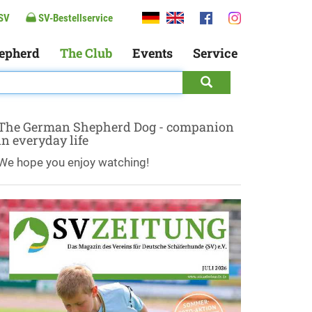
SV
SV-Bestellservice
epherd
The Club
Events
Service
The German Shepherd Dog - companion
in everyday life
We hope you enjoy watching!