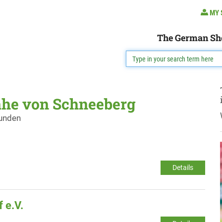
MY 
The German Sh
ähe von Schneeberg
funden
Details
 e.V.