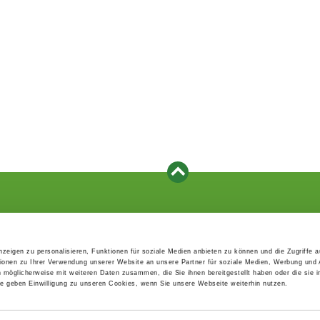
Events
Service
Association's main events
Become a member
zeigen zu personalisieren, Funktionen für soziale Medien anbieten zu können und die Zugriffe 
Supra-regional events VDH/FCI
Paymentsystem
ionen zu Ihrer Verwendung unserer Website an unsere Partner für soziale Medien, Werbung und 
Events calender
Forms, information b
n möglicherweise mit weiteren Daten zusammen, die Sie ihnen bereitgestellt haben oder die sie 
directories
 geben Einwilligung zu unseren Cookies, wenn Sie unsere Webseite weiterhin nutzen.
Statutes and rule boo
HDI - The sports insu
EDP Products / EDP-S