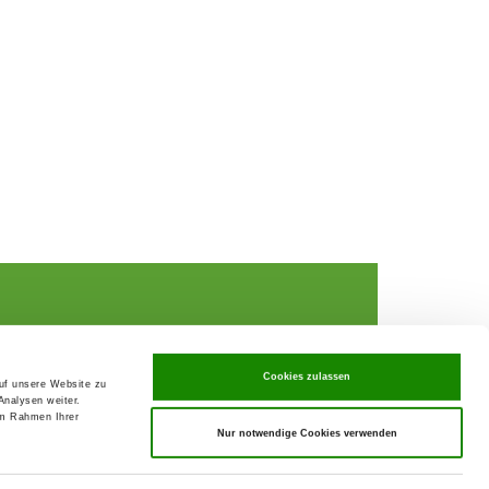
Cookies zulassen
auf unsere Website zu
Analysen weiter.
rochures,
im Rahmen Ihrer
Nur notwendige Cookies verwenden
ks
rance
ervices