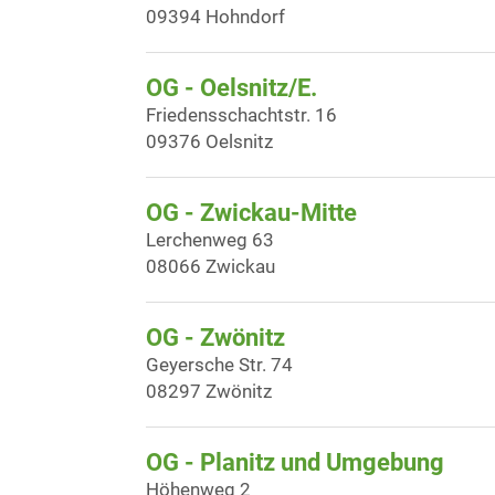
09394 Hohndorf
OG - Oelsnitz/E.
Friedensschachtstr. 16
09376 Oelsnitz
OG - Zwickau-Mitte
Lerchenweg 63
08066 Zwickau
OG - Zwönitz
Geyersche Str. 74
08297 Zwönitz
OG - Planitz und Umgebung
Höhenweg 2