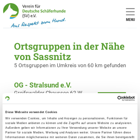
MENU
Ortsgruppen in der Nähe
von Sassnitz
5 Ortsgruppen im Umkreis von 60 km gefunden
OG - Stralsund e.V.
Greifswalder Chaussee 62 W
Details
18439 Stralsund
Diese Webseite verwendet Cookies
OG - Wolgast
Wir verwenden Cookies, um Inhalte und Anzeigen zu personalisieren, Funktionen für
soziale Medien anbieten zu können und die Zugriffe auf unsere Website zu analysieren.
Außerdem geben wir Informationen zu Ihrer Verwendung unserer Website an unsere
Details
Partner für soziale Medien, Werbung und Analysen weiter. Unsere Partner führen diese
17438 Wolgast
Informationen möglicherweise mit weiteren Daten zusammen, die Sie ihnen bereitgestellt