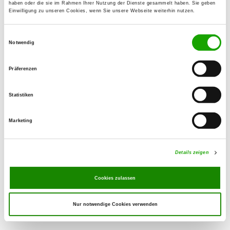
haben oder die sie im Rahmen Ihrer Nutzung der Dienste gesammelt haben. Sie geben
Einwilligung zu unseren Cookies, wenn Sie unsere Webseite weiterhin nutzen.
OG - Zinnowitz e.V.
Einwilligungsauswahl
Ahlbeckerstraße
Notwendig
Details
17454 Zinnowitz
Präferenzen
OG - Grimmen
Kaschower Damm
Statistiken
Details
18507 Grimmen
Marketing
OG - Bergen auf Rügen
Am Lärchenbusch 1
Details zeigen
Details
18574 Gustow
Cookies zulassen
Nur notwendige Cookies verwenden