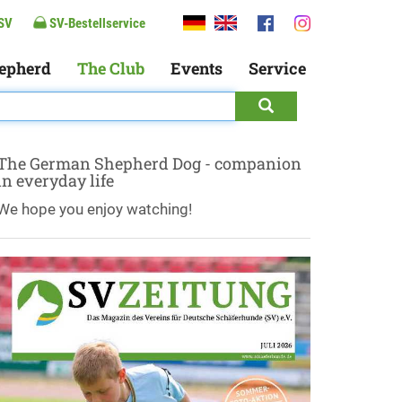
SV
SV-Bestellservice
epherd
The Club
Events
Service
The German Shepherd Dog - companion
in everyday life
We hope you enjoy watching!