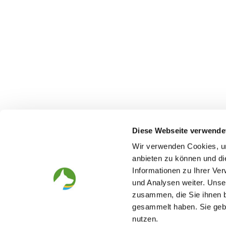
Diese Webseite verwende
Wir verwenden Cookies, um
anbieten zu können und di
Informationen zu Ihrer Ve
The German Shepherd
The Club
und Analysen weiter. Unse
zusammen, die Sie ihnen b
Everything about the breed
Structur
Breeding and upbringing
SV magazine
gesammelt haben. Sie gebe
Activ with dog
Local groups
nutzen.
Helper and saviour
Youth