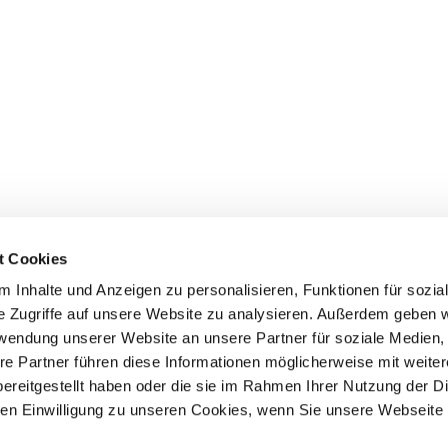
t Cookies
 Inhalte und Anzeigen zu personalisieren, Funktionen für sozia
e Zugriffe auf unsere Website zu analysieren. Außerdem geben w
rwendung unserer Website an unsere Partner für soziale Medien
Events
Service
re Partner führen diese Informationen möglicherweise mit weite
ereitgestellt haben oder die sie im Rahmen Ihrer Nutzung der D
Association's main events
Become a member
Supra-regional events VDH/FCI
Paymentsystem
n Einwilligung zu unseren Cookies, wenn Sie unsere Webseite 
Events calender
Forms, information b
directories