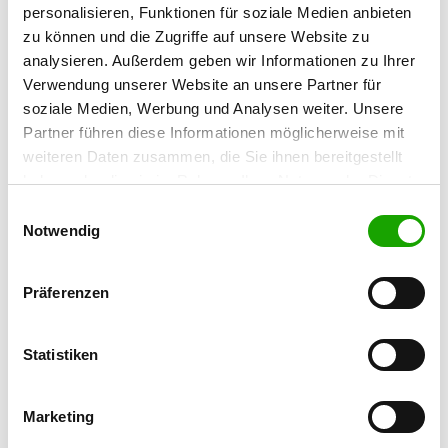
personalisieren, Funktionen für soziale Medien anbieten
zu können und die Zugriffe auf unsere Website zu
OG - Hundesportverein Radeberg
analysieren. Außerdem geben wir Informationen zu Ihrer
e.V.
Verwendung unserer Website an unsere Partner für
Kleinwollmsdorfer Str.
soziale Medien, Werbung und Analysen weiter. Unsere
Details
01454 Radeberg
Partner führen diese Informationen möglicherweise mit
weiteren Daten zusammen, die Sie ihnen bereitgestellt
haben oder die sie im Rahmen Ihrer Nutzung der Dienste
OG - Hundeclub Lohsa e.V.
gesammelt haben. Sie geben Einwilligung zu unseren
Zum Neuhof 46 a
Einwilligungsauswahl
Details
Cookies, wenn Sie unsere Webseite weiterhin nutzen.
Notwendig
02999 Lohsa-Litschen
Präferenzen
OG - Spansberg
Bergstr. 26
Details
04924 Prestewitz
Statistiken
OG - Am Ilsesee e.V.
Marketing
Freienhufener Str. 107