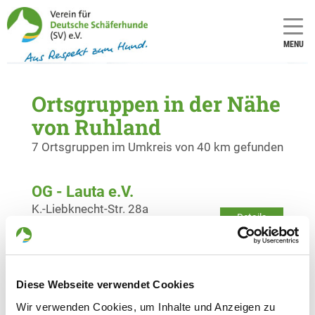
MENU
Ortsgruppen in der Nähe
von Ruhland
7 Ortsgruppen im Umkreis von 40 km gefunden
OG - Lauta e.V.
K.-Liebknecht-Str. 28a
Details
02991 Lauta
OG - Altdöbern
Diese Webseite verwendet Cookies
Am Poetensteg
Details
03229 Altdöbern
Wir verwenden Cookies, um Inhalte und Anzeigen zu