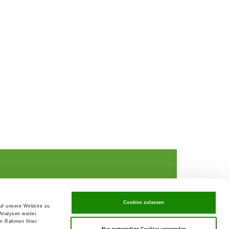
Cookies zulassen
auf unsere Website zu
Analysen weiter.
rochures,
im Rahmen Ihrer
Nur notwendige Cookies verwenden