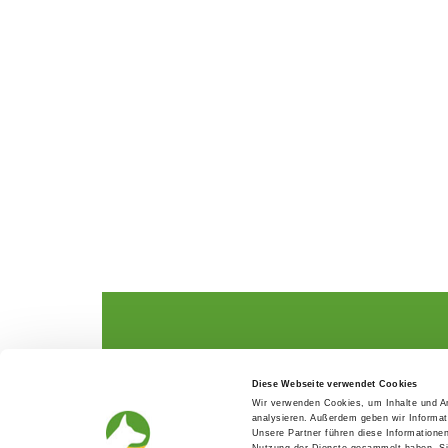
The German Shepherd
The Club
Diese Webseite verwendet Cookies
Everything about the breed
Structur
Wir verwenden Cookies, um Inhalte und An
Breeding and upbringing
SV magazine
analysieren. Außerdem geben wir Informat
Activ with dog
Local groups
Unsere Partner führen diese Informatione
Helper and saviour
Youth