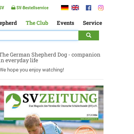
SV
SV-Bestellservice
epherd
The Club
Events
Service
The German Shepherd Dog - companion
in everyday life
We hope you enjoy watching!