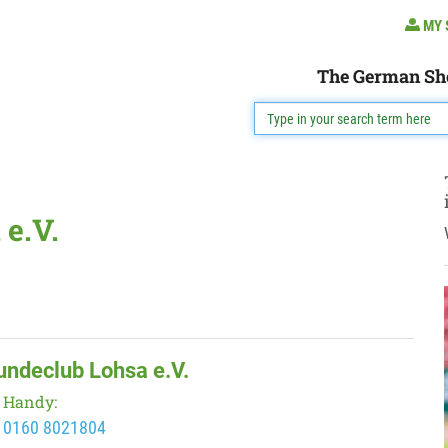
MY 
The German Sh
e.V.
undeclub Lohsa e.V.
Handy:
0160 8021804