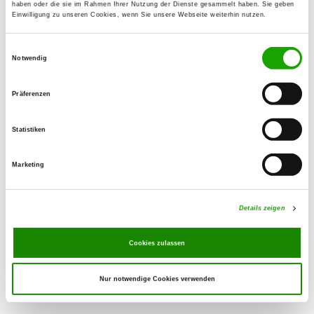
haben oder die sie im Rahmen Ihrer Nutzung der Dienste gesammelt haben. Sie geben
Einwilligung zu unseren Cookies, wenn Sie unsere Webseite weiterhin nutzen.
OG - Ochsenfurt e.V.
Einwilligungsauswahl
Am Viehtrieb (Lerchenberg)
Notwendig
Details
97199 Ochsenfurt
Präferenzen
OG - Uffenheim e.V.
Im Sportzentrum 2
Statistiken
Details
97215 Uffenheim
Marketing
OG - Kirchheim
Kleinrinderfelder Straße
Details zeigen
Details
97268 Kirchheim
Cookies zulassen
Nur notwendige Cookies verwenden