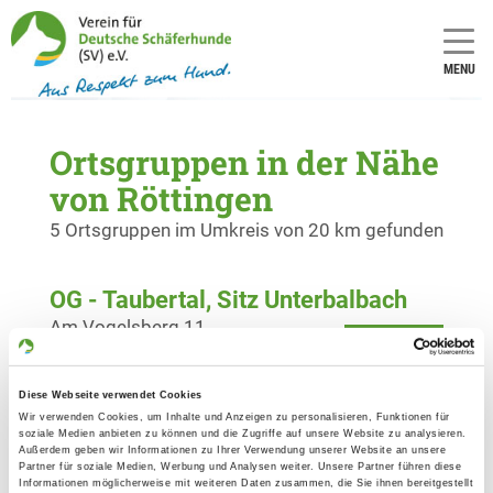
MENU
Ortsgruppen in der Nähe
von Röttingen
5 Ortsgruppen im Umkreis von 20 km gefunden
OG - Taubertal, Sitz Unterbalbach
Am Vogelsberg 11
Details
97922 Lauda-Kgh-Unterbalbach
Diese Webseite verwendet Cookies
OG - Spielbach
Wir verwenden Cookies, um Inhalte und Anzeigen zu personalisieren, Funktionen für
soziale Medien anbieten zu können und die Zugriffe auf unsere Website zu analysieren.
Außerdem geben wir Informationen zu Ihrer Verwendung unserer Website an unsere
Details
Partner für soziale Medien, Werbung und Analysen weiter. Unsere Partner führen diese
74575 Spielbach
Informationen möglicherweise mit weiteren Daten zusammen, die Sie ihnen bereitgestellt