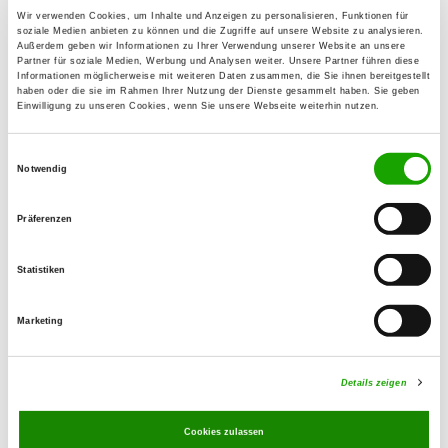
97993 Creglingen
Wir verwenden Cookies, um Inhalte und Anzeigen zu personalisieren, Funktionen für
Numero di telefono:
soziale Medien anbieten zu können und die Zugriffe auf unsere Website zu analysieren.
Außerdem geben wir Informationen zu Ihrer Verwendung unserer Website an unsere
07933 20220
Partner für soziale Medien, Werbung und Analysen weiter. Unsere Partner führen diese
Informationen möglicherweise mit weiteren Daten zusammen, die Sie ihnen bereitgestellt
haben oder die sie im Rahmen Ihrer Nutzung der Dienste gesammelt haben. Sie geben
Fax:
Einwilligung zu unseren Cookies, wenn Sie unsere Webseite weiterhin nutzen.
07933 20221
Einwilligungsauswahl
E-Mail:
Notwendig
christina.dudek@t-online.de
Präferenzen
Angebot:
Welpenspielstunde, Erziehungskurse,
Statistiken
Faehrte, Unterordnung, Schutzdienst
Marketing
Übungszeiten im Sommer:
Mittwoch
19:00 h - 22:00 h
Details zeigen
Sonntag
09:00 h - 12:00 h
Cookies zulassen
Übungszeiten im Winter: