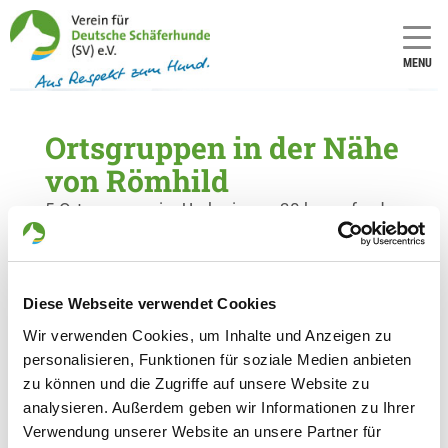
MENU
Ortsgruppen in der Nähe
von Römhild
5 Ortsgruppen im Umkreis von 30 km gefunden
OG - Bad Neustadt/Saale e.V.
Am Hahnenkamm 2
Diese Webseite verwendet Cookies
Details
97618 Hohenroth
Wir verwenden Cookies, um Inhalte und Anzeigen zu
personalisieren, Funktionen für soziale Medien anbieten
OG - Ermershausen
zu können und die Zugriffe auf unsere Website zu
analysieren. Außerdem geben wir Informationen zu Ihrer
Sportplatzweg
Details
Verwendung unserer Website an unsere Partner für
96126 Ermershausen