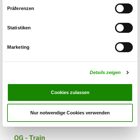
Kothauer Str. 169
Präferenzen
Details
85053 Ingolstadt
Statistiken
OG - Kelheim e.V.
Hienheimerstr. 40
Details
93309 Kelheim
Marketing
OG - Riedenburg
Details zeigen
Kiefernweg
Details
93339 Riedenburg-Gleislhof
Cookies zulassen
OG - Saal an der Donau
In der Heide 4
Nur notwendige Cookies verwenden
Details
93342 Saal an der Donau
OG - Train