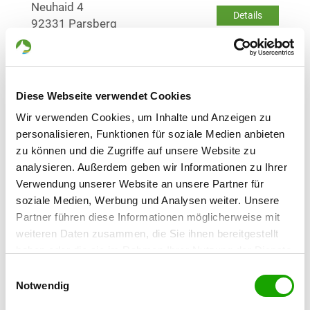
Neuhaid 4
Details
92331 Parsberg
OG - Abensberg
Münchner Strasse 32
Details
Diese Webseite verwendet Cookies
93326 Abensberg
Wir verwenden Cookies, um Inhalte und Anzeigen zu
personalisieren, Funktionen für soziale Medien anbieten
OG - Bad Abbach
zu können und die Zugriffe auf unsere Website zu
Stinkelbrunn-Str. 31
analysieren. Außerdem geben wir Informationen zu Ihrer
Details
93077 Bad Abbach
Verwendung unserer Website an unsere Partner für
soziale Medien, Werbung und Analysen weiter. Unsere
Partner führen diese Informationen möglicherweise mit
OG - Ingolstadt-Mailing e.V.
weiteren Daten zusammen, die Sie ihnen bereitgestellt
Am Roding
Details
haben oder die sie im Rahmen Ihrer Nutzung der Dienste
85055 Ingolstadt
gesammelt haben. Sie geben Einwilligung zu unseren
Einwilligungsauswahl
Cookies, wenn Sie unsere Webseite weiterhin nutzen.
Notwendig
OG - Ingolstadt-Süd e.V.