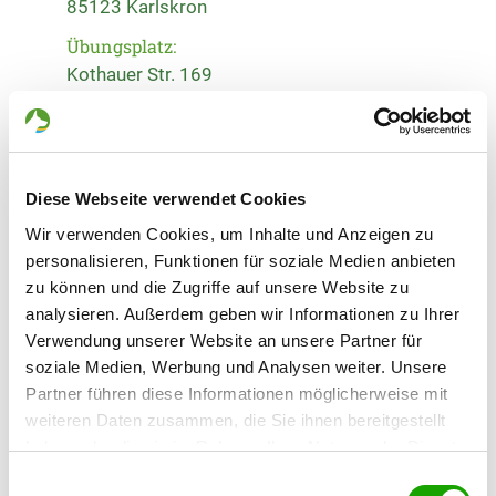
85123 Karlskron
Übungsplatz:
Kothauer Str. 169
85053 Ingolstadt
Numero di telefono:
08454 9159199
Diese Webseite verwendet Cookies
Handy:
Wir verwenden Cookies, um Inhalte und Anzeigen zu
0173 5933063
personalisieren, Funktionen für soziale Medien anbieten
E-Mail:
zu können und die Zugriffe auf unsere Website zu
info@og-in-sued.de
analysieren. Außerdem geben wir Informationen zu Ihrer
Verwendung unserer Website an unsere Partner für
Angebot:
soziale Medien, Werbung und Analysen weiter. Unsere
Faehrte, Unterordnung, Schutzdienst,
Partner führen diese Informationen möglicherweise mit
Agility, RH-Mantrailing
weiteren Daten zusammen, die Sie ihnen bereitgestellt
haben oder die sie im Rahmen Ihrer Nutzung der Dienste
Übungszeiten im Sommer:
gesammelt haben. Sie geben Einwilligung zu unseren
Einwilligungsauswahl
Montag
Nach Absprache