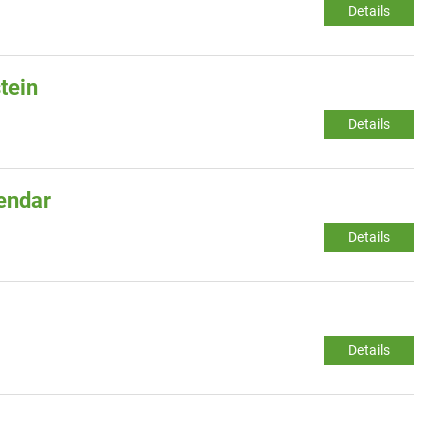
Details
tein
Details
lendar
Details
Details