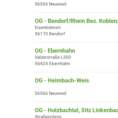
56566 Neuwied
OG - Bendorf/Rhein Bez. Koblen
Eisenbahnstr.
56170 Bendorf
OG - Ebernhahn
Sälzerstraße L300
56424 Ebernhahn
OG - Heimbach-Weis
56566 Neuwied
OG - Holzbachtal, Sitz Linkenba
Straßenchrist