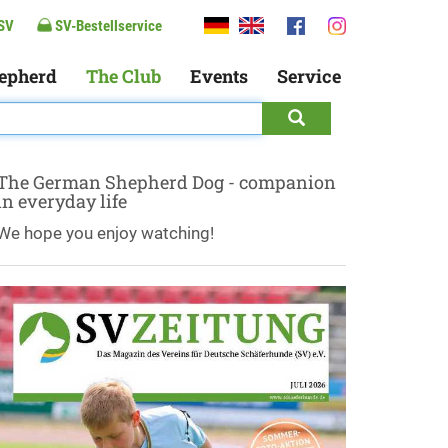
SV
SV-Bestellservice
epherd
The Club
Events
Service
The German Shepherd Dog - companion
in everyday life
We hope you enjoy watching!